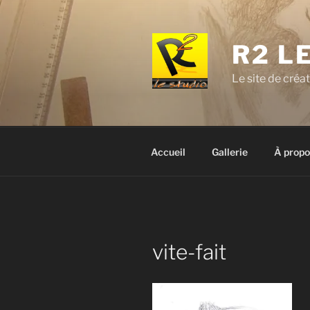
Aller
au
contenu
R2 L
principal
Le site de créa
Accueil
Gallerie
À propo
vite-fait