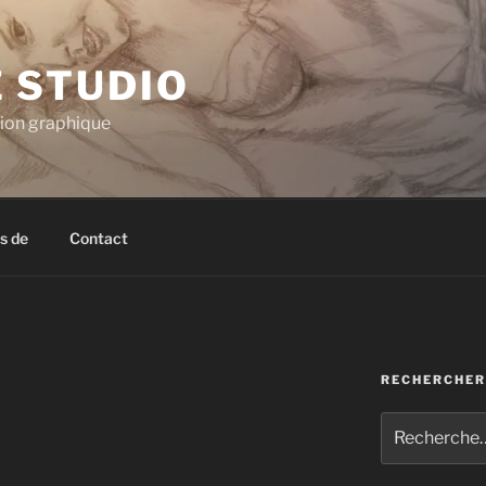
E STUDIO
tion graphique
s de
Contact
RECHERCHER
Recherche
pour
: