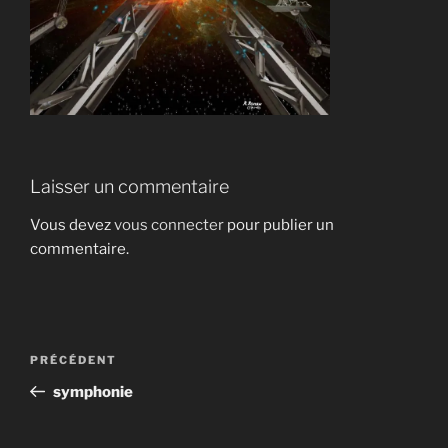
Laisser un commentaire
Vous devez
vous connecter
pour publier un
commentaire.
Navigation
Article
PRÉCÉDENT
de
précédent
symphonie
l’article