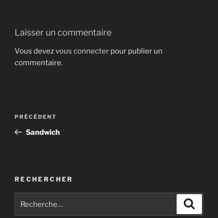
Laisser un commentaire
Vous devez
vous connecter
pour publier un
commentaire.
Navigation
Article
PRÉCÉDENT
de
précédent
Sandwich
l’article
RECHERCHER
Recherche
Recher
pour