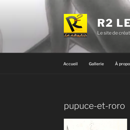
Aller
au
contenu
R2 L
principal
Le site de créa
Accueil
Gallerie
À propo
pupuce-et-roro