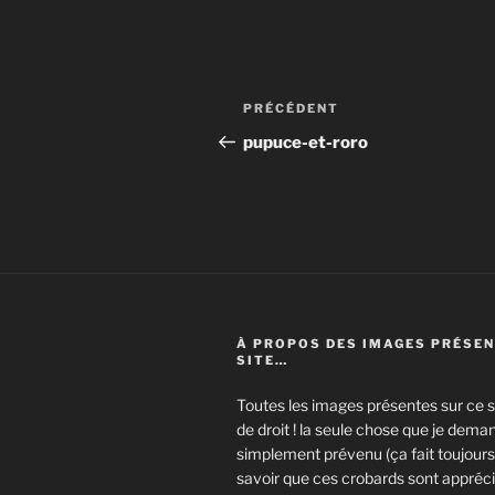
Navigation
Article
PRÉCÉDENT
de
précédent
pupuce-et-roro
l’article
À PROPOS DES IMAGES PRÉSEN
SITE…
Toutes les images présentes sur ce si
de droit ! la seule chose que je deman
simplement prévenu (ça fait toujours 
savoir que ces crobards sont appréci