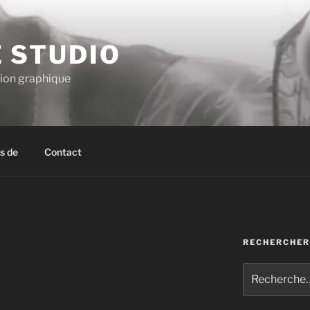
E STUDIO
tion graphique
s de
Contact
RECHERCHER
Recherche
pour
: