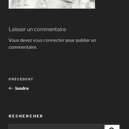
Laisser un commentaire
Vous devez
vous connecter
pour publier un
commentaire.
Navigation
Article
PRÉCÉDENT
de
précédent
londre
l’article
RECHERCHER
Recherche