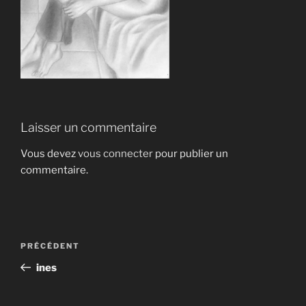
Laisser un commentaire
Vous devez
vous connecter
pour publier un
commentaire.
Navigation
Article
PRÉCÉDENT
de
précédent
ines
l’article