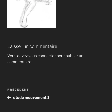
Laisser un commentaire
Vous devez
vous connecter
pour publier un
commentaire.
Navigation
Article
PRÉCÉDENT
de
précédent
etude mouvement 1
l’article