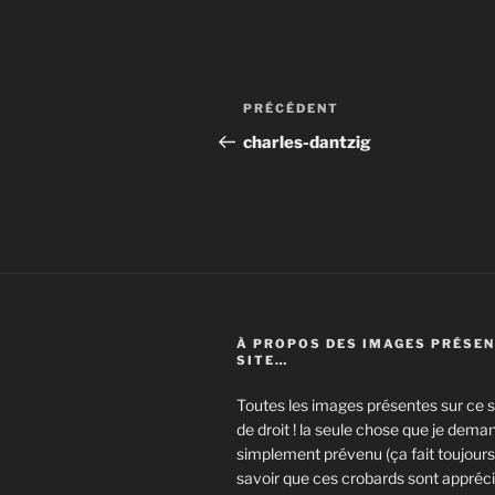
Navigation
Article
PRÉCÉDENT
de
précédent
charles-dantzig
l’article
À PROPOS DES IMAGES PRÉSEN
SITE…
Toutes les images présentes sur ce si
de droit ! la seule chose que je deman
simplement prévenu (ça fait toujours 
savoir que ces crobards sont appréci