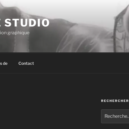
E STUDIO
tion graphique
s de
Contact
RECHERCHER
Recherche
pour
: