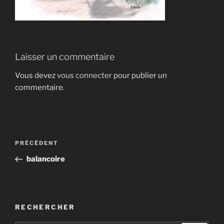
Laisser un commentaire
Vous devez
vous connecter
pour publier un
commentaire.
Navigation
Article
PRÉCÉDENT
de
précédent
balancoire
l’article
RECHERCHER