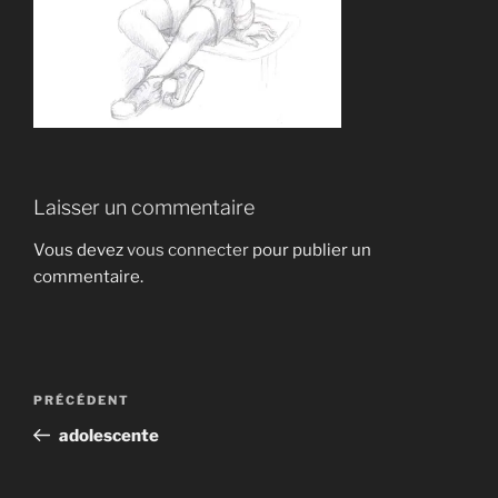
Laisser un commentaire
Vous devez
vous connecter
pour publier un
commentaire.
Navigation
Article
PRÉCÉDENT
de
précédent
adolescente
l’article