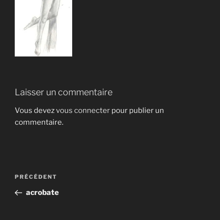
Laisser un commentaire
Vous devez
vous connecter
pour publier un
commentaire.
Navigation
Article
PRÉCÉDENT
de
précédent
acrobate
l’article