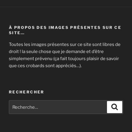
f
e
e
f
n
e
ê
n
t
ê
r
t
e
r
)
e
À PROPOS DES IMAGES PRÉSENTES SUR CE
)
SITE…
Toutes les images présentes sur ce site sont libres de
droit ! la seule chose que je demande et d’être
simplement prévenu (ça fait toujours plaisir de savoir
que ces crobards sont appréciés…).
RECHERCHER
Recherche
Recher
pour
: