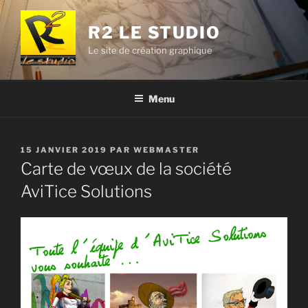
Aller
au
R2 LE STUDIO
contenu
Le site de création graphique
principal
Menu
PUBLIÉ
15 JANVIER 2019
PAR
WEBMASTER
LE
Carte de vœux de la société
AviTice Solutions