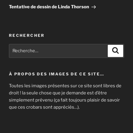
g
g
suivant
e
e
Tentative de dessin de Linda Thorson
r
r
s
s
u
u
r
r
T
F
w
a
i
c
RECHERCHER
t
e
t
b
e
o
Recherche
r
o
Recher
(
k
pour
o
(
u
o
:
v
u
r
v
e
r
À PROPOS DES IMAGES DE CE SITE…
d
e
a
d
n
a
Toutes les images présentes sur ce site sont libres de
s
n
u
s
droit ! la seule chose que je demande est d’être
n
u
e
n
simplement prévenu (ça fait toujours plaisir de savoir
n
e
o
n
que ces crobars sont appréciés…).
u
o
v
u
e
v
l
e
l
l
e
l