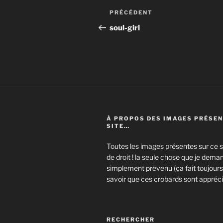
Navigation
Article
PRÉCÉDENT
de
précédent
soul-girl
l’article
À PROPOS DES IMAGES PRÉSEN
SITE…
Toutes les images présentes sur ce si
de droit ! la seule chose que je deman
simplement prévenu (ça fait toujours 
savoir que ces crobards sont appréci
RECHERCHER