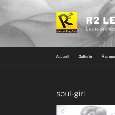
Aller
au
contenu
R2 L
principal
Le site de créa
Accueil
Gallerie
À propo
soul-girl