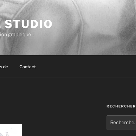
E STUDIO
tion graphique
s de
Contact
RECHERCHER
Recherche
pour
: