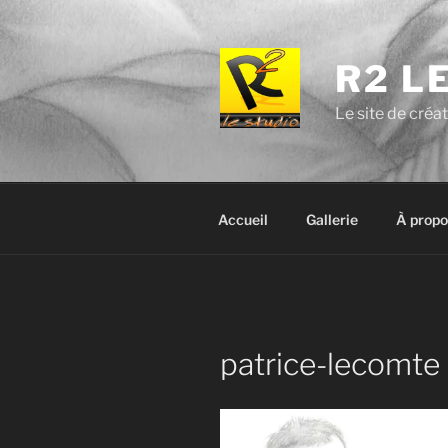
Aller
au
contenu
R2 L
principal
Le site de créa
Accueil
Gallerie
À propo
patrice-lecomte