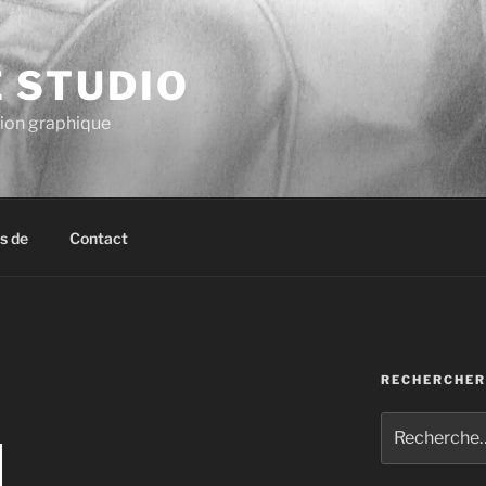
E STUDIO
tion graphique
s de
Contact
RECHERCHER
Recherche
pour
: