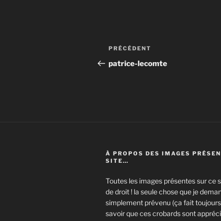
Navigation
Article
PRÉCÉDENT
de
précédent
patrice-lecomte
l’article
À PROPOS DES IMAGES PRÉSEN
SITE…
Toutes les images présentes sur ce si
de droit ! la seule chose que je deman
simplement prévenu (ça fait toujours 
savoir que ces crobards sont appréci