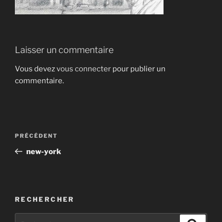
Laisser un commentaire
Vous devez
vous connecter
pour publier un
commentaire.
Navigation
Article
PRÉCÉDENT
de
précédent
new-york
l’article
RECHERCHER
Recherche
Recher